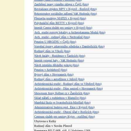
Zastřešení terasy vinného sklepa v Čejči (foto)
Revitalizace objektu MPV v Kyjově - Boršově (foto)
Rekonstrukce sociálního zařízení VaK Hodonín (foto)
Přestavba prodejny MATES v Kyjově (foto)
Polyfunkční dům BETTY v Kyjově (foto)
Interiér Centra služeb pro seniory v Kyjově (foto)
Arch. studie rozvoje lokality u Archeoskanzenu Modrá (foto)
Arch. studie - rodinný dům v Nechvalíně (foto)
Penzion U HROZNU v Čejči (foto)
Stavební úpravy zdravotního střediska v Dambořicích (foto)
Rodinný dům ve Vlkoši (foto)
Návrh fasády - Rezidence v Šardicích (foto)
Interiér vstupní haly - VaK Hodonín (foto)
Návrh interiéru dětského pokoje (foto)
Penzion v Archlebově (foto)
Bytový dům v Hovoranech (foto)
Rodinný dům s autodílnou v Ježově (foto)
Architektonická studie - Rodinný dům ve Věteřově (foto)
Architektonická studie - Dům seniorů v Hovoranech (foto)
Showroom firmy Kellner cz v Žarošicích (foto)
Sklad nářadí s rozhlednou v Blatničce (foto)
Mateřská škola ve Svatobořicích-Mistříně (foto)
Administrativní budova spol. Ekor v Kyjově (foto)
Architektonická studie - Obecní úřad v Boršicích (foto)
Centrum služeb pro seniory Kyjov - rozšíření (foto)
Ubytovna u Kulky
Rodinný dům v Novém Přerově
Regenerace BD T 06B, sídl. U Vodojemu 1269