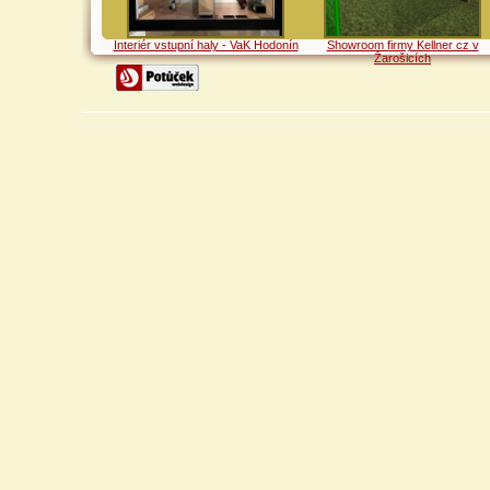
Interiér vstupní haly - VaK Hodonín
Showroom firmy Kellner cz v
Žarošicích