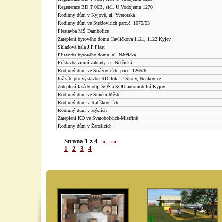
Regenerace BD T 06B, sídl. U Vodojemu 1270
Rodinný dům v Kyjově, ul. Yvetotská
Rodinný dům ve Strážovicích parc.č. 1075/53
Přestavba MŠ Dambořice
Zateplení bytového domu Havlíčkova 1121, 1122 Kyjov
Skladová hala J.P.Plast
Přístavba bytového domu, ul. Nětčická
Přístavba zimní zahrady, ul. Nětčická
Rodinný dům ve Strážovicích, par.č. 1265/6
Inž.sítě pro výstavbu RD, lok. U Školy, Nenkovice
Zateplení fasády obj. SOŠ a SOU automobilní Kyjov
Rodinný dům ve Starém Městě
Rodinný dům v Ratíškovicích
Rodinný dům v Hýslích
Zateplení KD ve Svatobořicích-Mistříně
Rodinný dům v Žarošicích
Strana 1 z 4 |
»
|
»»
1
|
2
|
3
|
4