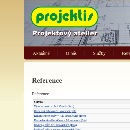
Aktuálně
O nás
Služby
Ref
Reference
Reference
Stavba
Výrobní areál v obci Marefy (foto)
Rozšíření hřbitova v Lovčicích (foto)
Rekonstrukce chaty v k.ú. Buchlovice (foto)
Dostavba vinného sklepa v Moravanech (foto)
Rodinný dům ve Starovičkách (foto)
Rodinný dům s terasou v Kostelci (foto)