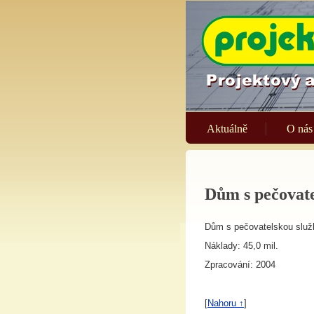
Aktuálně
O nás
Dům s pečovat
Dům s pečovatelskou služ
Náklady: 45,0 mil.
Zpracování: 2004
[
Nahoru ↑
]