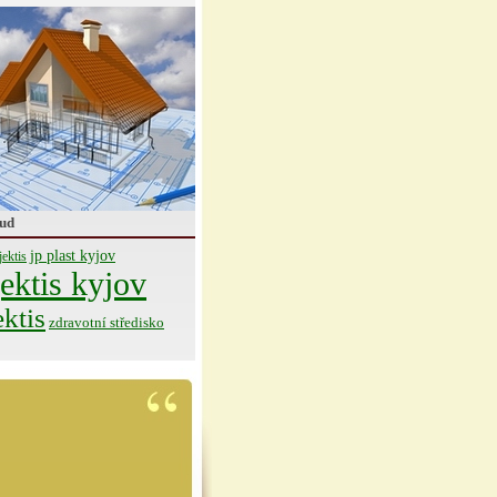
ud
jp plast kyjov
jektis
ektis kyjov
ektis
zdravotní středisko