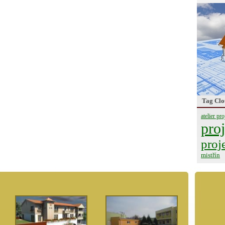
Tag Clo
atelier pro
proj
proj
mistřín