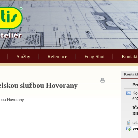
Služby
Reference
Feng Shui
Kontakt
Kontakt
elskou službou Hovorany
Pro
Ko
69
bou Hovorany
IČ:
DI
tel