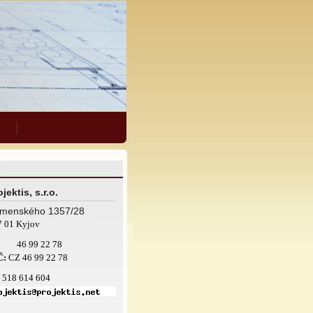
jektis, s.r.o.
menského 1357/28
7 01 Kyjov
46 99 22 78
Č:
CZ 46 99 22 78
: 518 614 604