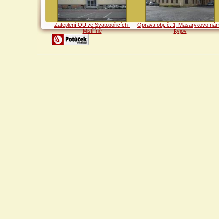
Zateplení OÚ ve Svatobořicích-
Oprava obj. č. 1, Masarykovo nám
Mistříně
Kyjov