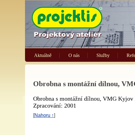
Aktuálně
O nás
Služby
Ref
Obrobna s montážní dílnou, V
Obrobna s montážní dílnou, VMG Kyjov N
Zpracování: 2001
[
Nahoru ↑
]