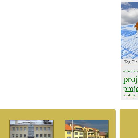
Tag Clo
atelier pro
proj
proj
mistřín