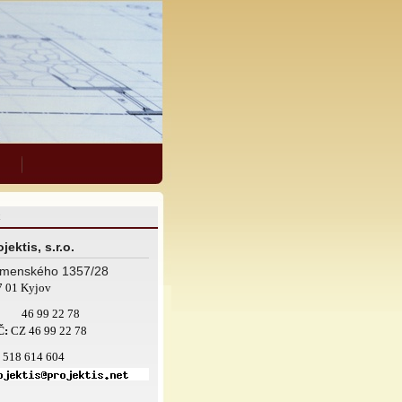
jektis, s.r.o.
menského 1357/28
7 01 Kyjov
46 99 22 78
Č:
CZ 46 99 22 78
: 518 614 604