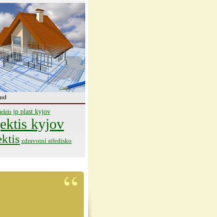
ud
jp plast kyjov
jektis
ektis kyjov
ektis
zdravotní středisko