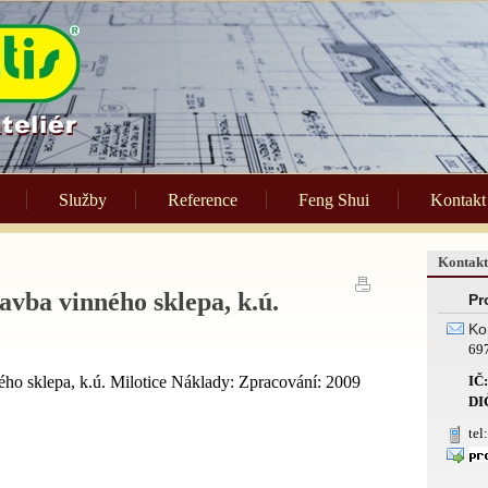
Služby
Reference
Feng Shui
Kontakt
Kontakt
avba vinného sklepa, k.ú.
Pro
Ko
69
ého sklepa, k.ú. Milotice Náklady: Zpracování: 2009
IČ:
DI
tel