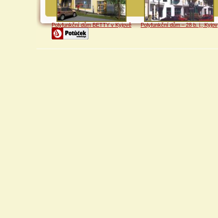
Polyfunkční dům BETTY v Kyjově
Polyfunkční dům – 28 b. j., Kyjov