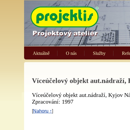
Aktuálně
O nás
Služby
Ref
Víceúčelový objekt aut.nádraží,
Víceúčelový objekt aut.nádraží, Kyjov Ná
Zpracování: 1997
[
Nahoru ↑
]