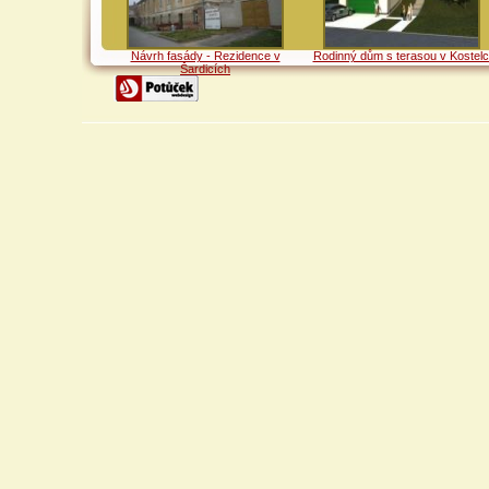
Návrh fasády - Rezidence v
Rodinný dům s terasou v Kostelc
Šardicích